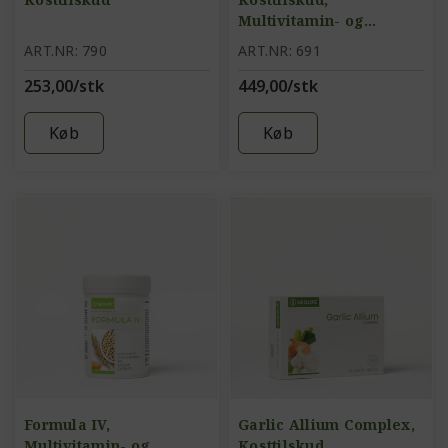
Multivitamin- og
mineraltilskud, uden
ART.NR: 790
ART.NR: 691
jern
253,00/stk
449,00/stk
Køb
Køb
Formula IV,
Garlic Allium Complex,
Multivitamin- og
Kosttilskud,