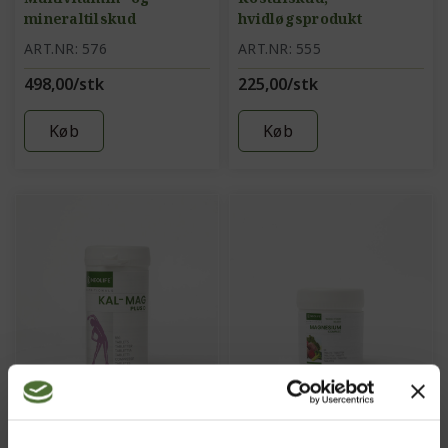
mineraltilskud
hvidløgsprodukt
ART.NR: 576
ART.NR: 555
498,00/stk
225,00/stk
Køb
Køb
Kal-Mag Plus D,
Magnesium Complex
Mineraltilskud