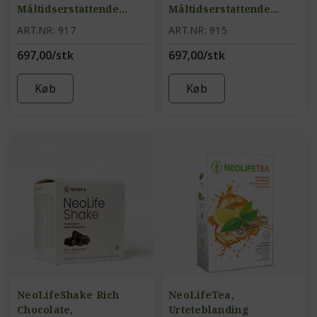
Måltidserstattende
Måltidserstattende
proteindrik, bær
proteindrik, vanilje
ART.NR: 917
ART.NR: 915
697,00/stk
697,00/stk
Køb
Køb
NeoLifeShake Rich
NeoLifeTea,
Chocolate,
Urteteblanding