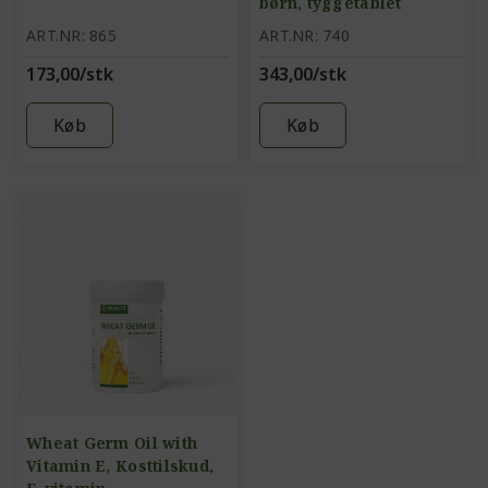
børn, tyggetablet
ART.NR: 865
ART.NR: 740
173,00/stk
343,00/stk
Køb
Køb
Wheat Germ Oil with
Vitamin E, Kosttilskud,