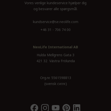
Vores venlige kundeservice hjælper dig
og besvarer alle spørgsmål.
kundservice@se.neolife.com
+46 31 - 706 74 00
NeoLife International AB
Hulda Mellgrens Gata 3
421 32 Västra Frölunda
Org.nr. 5561598813
(svensk cvr.nr.)