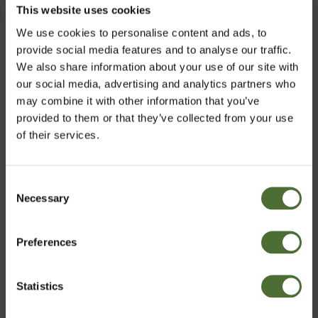
This website uses cookies
We use cookies to personalise content and ads, to
ART.NR: 724
ART.NR: 805
provide social media features and to analyse our traffic.
209,00/stk
190,00/stk
We also share information about your use of our site with
our social media, advertising and analytics partners who
Køb
Køb
may combine it with other information that you’ve
provided to them or that they’ve collected from your use
of their services.
Consent
Necessary
Vælg marked
Selection
Preferences
Denmark
Statistics
Bekræft
Multi, Multivitamin- og
NeoLifeBar, Bar for
mineraltilskud, uden
mellemmåltid. Frugt &