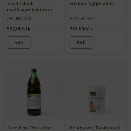
Kosttilskud,
vitamin, tyggetablet
mælkesyrebakterier
ART.NR: 560
ART.NR: 552
502,00/stk
233,00/stk
Køb
Køb
Aloe Vera Plus, aloe
Betaguard, Kosttilskud