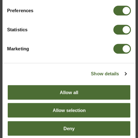
Preferences
Denmark
Statistics
Bekræft
Marketing
Show details
Moisturizing Cream
Nutriance Organic Set,
(Kombineret til fedtet
Kombinerad till Fet hy
hud) / Fugtighedscreme
Allow all
ART.NR: 364
ART.NR: 3690
388,00/stk
1 468,00/stk
Allow selection
Køb
Køb
Deny