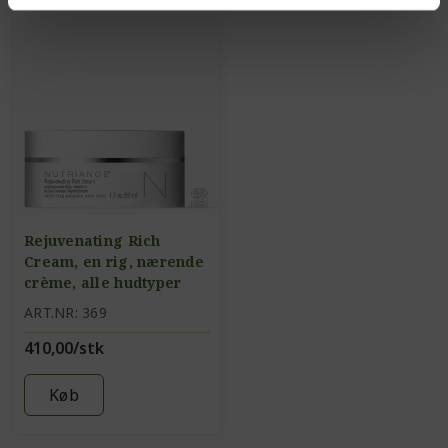
Rejuvenating Rich
Cream, en rig, nærende
crème, alle hudtyper
ART.NR: 369
410,00/stk
Køb