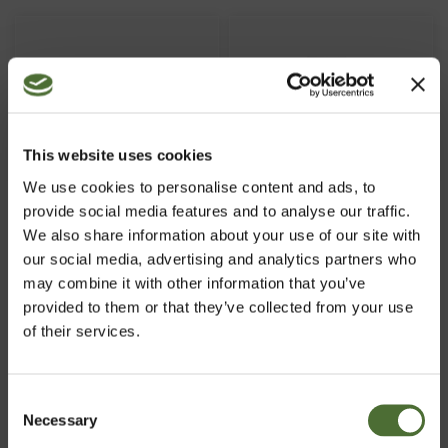
This website uses cookies
We use cookies to personalise content and ads, to
provide social media features and to analyse our traffic.
We also share information about your use of our site with
Hydrating Serum
Insta-Lift Eye Gel (Alle
our social media, advertising and analytics partners who
(Kombineret til fedtet
hudtyper) / Øjengel
may combine it with other information that you’ve
hud) / Genfugtende
provided to them or that they’ve collected from your use
serum
ART.NR: 366
ART.NR: 368
of their services.
515,00/stk
219,00/stk
Køb
Køb
Consent
Necessary
Vælg marked
Selection