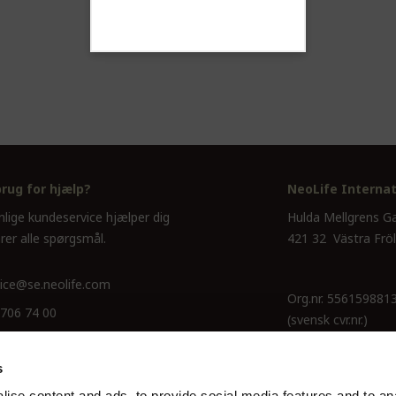
brug for hjælp?
NeoLife Internat
nlige kundeservice hjælper dig
Hulda Mellgrens G
rer alle spørgsmål.
421 32 Västra Frö
ice@se.neolife.com
Org.nr. 556159881
 706 74 00
(svensk cvr.nr.)
s
ise content and ads, to provide social media features and to an