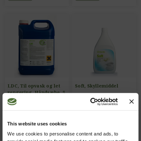
LDC, Til opvask og let
Soft, Skyllemiddel
rengøring. Håndsæbe, 5
liter
ART.NR: 25
ART.NR: 42
820,00/stk
187,00/stk
This website uses cookies
We use cookies to personalise content and ads, to
Køb
Køb