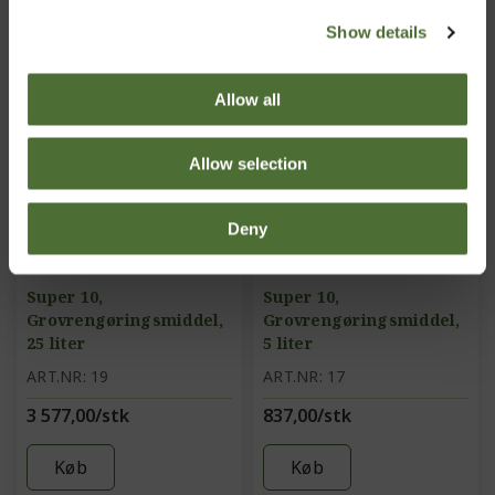
Show details
Allow all
Allow selection
Deny
Super 10,
Super 10,
Grovrengøringsmiddel,
Grovrengøringsmiddel,
25 liter
5 liter
ART.NR: 19
ART.NR: 17
3 577,00/stk
837,00/stk
Køb
Køb