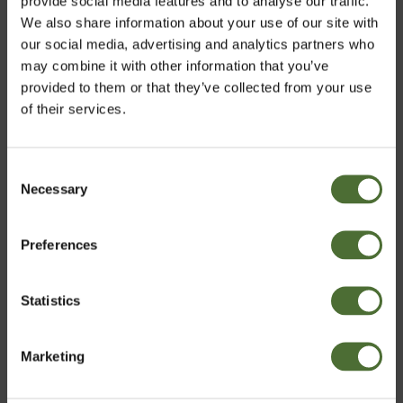
provide social media features and to analyse our traffic.
We also share information about your use of our site with
our social media, advertising and analytics partners who
may combine it with other information that you’ve
provided to them or that they’ve collected from your use
of their services.
Consent
Necessary
Vælg marked
Selection
Super 10,
Super 10,
Preferences
Denmark
Grovrengøringsmiddel,
Grovrengøringsmiddel,
1 liter
10 liter
Statistics
ART.NR: 16
ART.NR: 18
Bekræft
208,00/stk
1 579,00/stk
Marketing
Køb
Køb