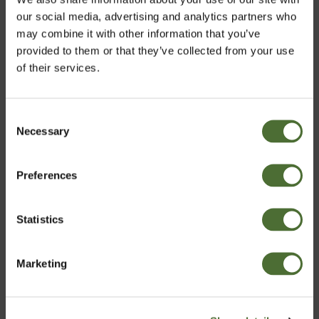
- Soja
our social media, advertising and analytics partners who
- Kasein
may combine it with other information that you’ve
- Valle (rig på den forgrenede aminosyre leucin)
provided to them or that they’ve collected from your use
Rig proteinkilde med 18 g pr. portion. Patenteret
of their services.
proteinblanding.
Rig på fibre – 5 g pr. portion
Fremstillet af uforarbejdede fødevarer – soja, majs og
Consent
guar. Patenteret fiberblanding.
Necessary
Glykæmisk responskontrol.
Vælg marked
Selection
Preferences
Denmark
Statistics
Bekræft
Marketing