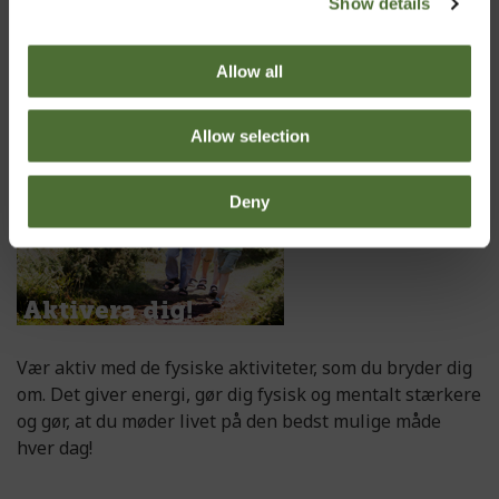
Show details
Det viser sig, at det populære udtryk "morgenmaden er
dagens vigtigste måltid", ikke er en myte. Så spis et
godt måltid mad. Hele din dag afhænger af det.
Allow all
Allow selection
Deny
Vær aktiv med de fysiske aktiviteter, som du bryder dig
om. Det giver energi, gør dig fysisk og mentalt stærkere
og gør, at du møder livet på den bedst mulige måde
hver dag!