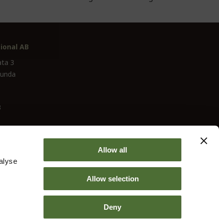
ional AB
ata 3
lunda
3
Allow all
alyse
Allow selection
Deny