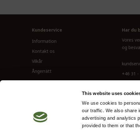
Kundeservice
Har du 
Vores ve
Information
og besva
Kontakt os
Vilkår
kundserv
Ångerrätt
+46 31 -
This website uses cookie
We use cookies to personal
our traffic. We also share 
advertising and analytics 
provided to them or that th