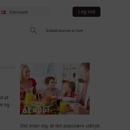
Log ind
Denmark
Indkøbskurven er tom
d at
de og
Det viser sig, at det populære udtryk