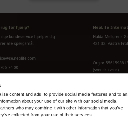
brug for hjælp?
NeoLife Internat
nlige kundeservice hjælper dig
Hulda Mellgrens G
rer alle spørgsmål.
421 32 Västra Frö
ice@se.neolife.com
Org.nr. 556159881
 706 74 00
(svensk cvr.nr.)
s
ise content and ads, to provide social media features and to an
information about your use of our site with our social media,
partners who may combine it with other information that you’ve
ey’ve collected from your use of their services.