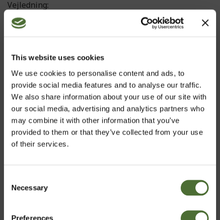
Vejledning:
Påfør en rigelig mængde med en vatkugle eller -rondel
og masserende bevægelser. Tilfør vand for at danne
skum. Skyl omhyggeligt af. Følg op med Balancing Tonic
for at styrke huden.
This website uses cookies
• Økologisk certiﬁceret
We use cookies to personalise content and ads, to
• 100 % vegansk
provide social media features and to analyse our traffic.
• Klinisk testet
We also share information about your use of our site with
• pH 5,0
our social media, advertising and analytics partners who
•Ikke-komedogen (tilstopper ikke porerne)
may combine it with other information that you’ve
provided to them or that they’ve collected from your use
De ingredienser og de fremstillingsmetoder, der
of their services.
anvendes, tager udgangspunkt i strenge kvalitets- og
miljøstandarder og har gjort det muligt at certificere
Nutriance Skin Care-produkterne i henhold til de høje
Consent
standarder for COSMOS ORGANIC-certificering via
Necessary
Vælg marked
Selection
certificeringsorganet ECOCERT GREENLIFE.
Preferences