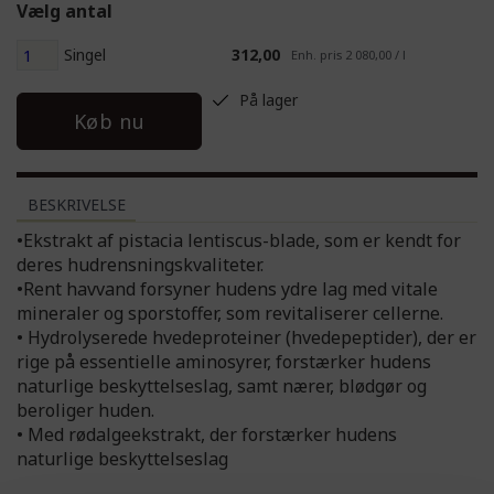
Vælg antal
Singel
312,00
Enh. pris 2 080,00 / l
På lager
Køb nu
BESKRIVELSE
•Ekstrakt af pistacia lentiscus-blade, som er kendt for
deres hudrensningskvaliteter.
•Rent havvand forsyner hudens ydre lag med vitale
mineraler og sporstoffer, som revitaliserer cellerne.
• Hydrolyserede hvedeproteiner (hvedepeptider), der er
rige på essentielle aminosyrer, forstærker hudens
naturlige beskyttelseslag, samt nærer, blødgør og
beroliger huden.
• Med rødalgeekstrakt, der forstærker hudens
naturlige beskyttelseslag