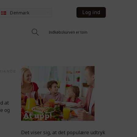
Log ind
Denmark
Indkøbskurven er tom
d at
de og
Det viser sig, at det populære udtryk