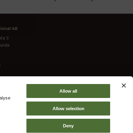
ional AB
ata 3
lunda
3
Allow all
alyse
Allow selection
Deny