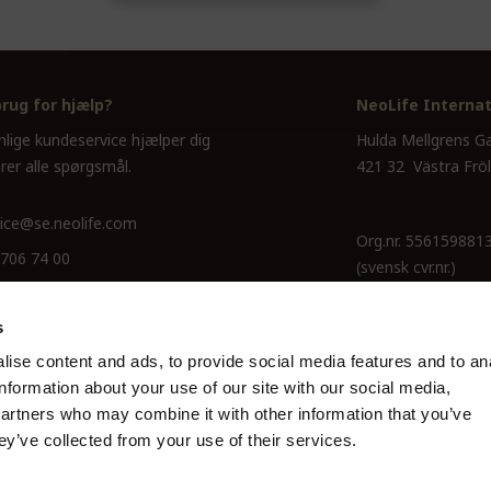
brug for hjælp?
NeoLife Internat
nlige kundeservice hjælper dig
Hulda Mellgrens G
rer alle spørgsmål.
421 32 Västra Frö
ice@se.neolife.com
Org.nr. 556159881
 706 74 00
(svensk cvr.nr.)
s
ise content and ads, to provide social media features and to an
information about your use of our site with our social media,
partners who may combine it with other information that you’ve
ey’ve collected from your use of their services.