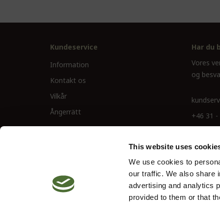
Kundeservice
Har du 
Vores ve
Information
og besva
Kontakt os
Vilkår
kundserv
Ångerrätt
+46 31 -
This website uses cookie
We use cookies to personal
our traffic. We also share 
advertising and analytics 
provided to them or that th