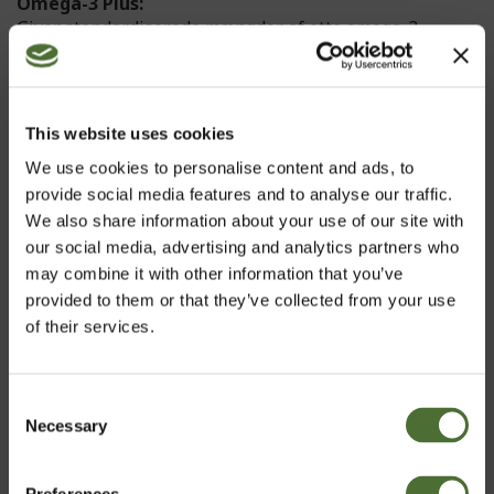
Omega-3 Plus:
Giver standardiserede mængder af otte omega-3
fedtsyrer, herunder EPA og DHA.
Essential Vitamin + Mineral Complex:
Giver 22 vigtige vitaminer og mineraler, der afhjælper
This website uses cookies
de ernæringsmæssige mangler, der ofte er i den daglige
We use cookies to personalise content and ads, to
kost.
provide social media features and to analyse our traffic.
Vitamin C og E bidrager til at beskytte cellerne mod
We also share information about your use of our site with
oxidativt stress.
our social media, advertising and analytics partners who
EPA og DHA bidrager til en normal hjertefunktion.
may combine it with other information that you’ve
Virkningen opnås ved et dagligt indtag på 250 mg EPA
provided to them or that they’ve collected from your use
og DHA.
of their services.
Vitamin A, C, og D bidrager til en normal
immunfunktion.
Jern bidrager til at mindske træthed og udmattelse.
Consent
Zink bidrager til at opretholde normal hud, hår og
Necessary
Vælg marked
Selection
negle.
• Udviklet med henblik på at fremme hurtig opløsning og maksimal
Preferences