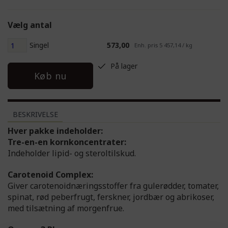
Vælg antal
Singel
573,00
Enh. pris 5 457,14 / kg
På lager
Køb nu
BESKRIVELSE
Hver pakke indeholder:
Tre-en-en kornkoncentrater:
Indeholder lipid- og steroltilskud.
Carotenoid Complex:
Giver carotenoidnæringsstoffer fra gulerødder, tomater,
spinat, rød peberfrugt, ferskner, jordbær og abrikoser,
med tilsætning af morgenfrue.