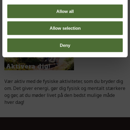
godt måltid mad. Hele din dag afhænger af det.
Allow all
Allow selection
Deny
Vær aktiv med de fysiske aktiviteter, som du bryder dig
om. Det giver energi, gør dig fysisk og mentalt stærkere
og gør, at du møder livet på den bedst mulige måde
hver dag!