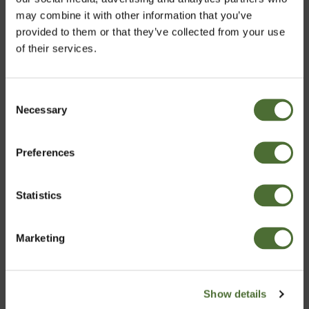
may combine it with other information that you’ve
• For information om ingredienserne og ernæringsmæssige oplysninger:
provided to them or that they’ve collected from your use
klik på etiketten.
of their services.
• Kosttilskud er ikke en erstatning for en varieret og afbalanceret kost og en
sund livsstil.
• Dosis i henhold til instruktionerne, må ikke overskrides.
Consent
• Opbevares utilgængeligt for børn.
Necessary
Vælg marked
Selection
Preferences
Denmark
Statistics
Bekræft
Marketing
Det viser sig, at det populære udtryk "morgenmaden er
Show details
dagens vigtigste måltid", ikke er en myte. Så spis et