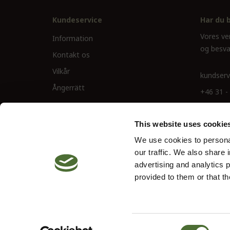
Kundeservice
Har du 
Vores ve
Information
og besva
Kontakt os
Vilkår
kundserv
Ångerrätt
+46 31 -
This website uses cookie
We use cookies to personal
our traffic. We also share 
advertising and analytics 
provided to them or that th
© 2026 Neolife. All rights reserved
Site by
Vendre
Consent