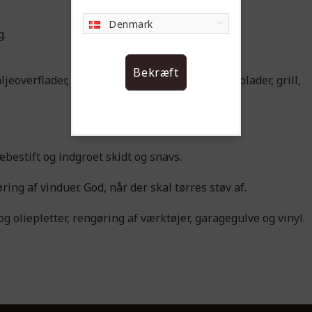
Denmark
g.
Bekræft
eoverflader, bordplader, vindueskarme, kogeplader, grill,
æbestift og indgroet skidt og snavs.
ring af vinduer. God, når der skal tørres støv af.
og oliepletter, rengøring af værktøjer, garagegulve og vinyl.