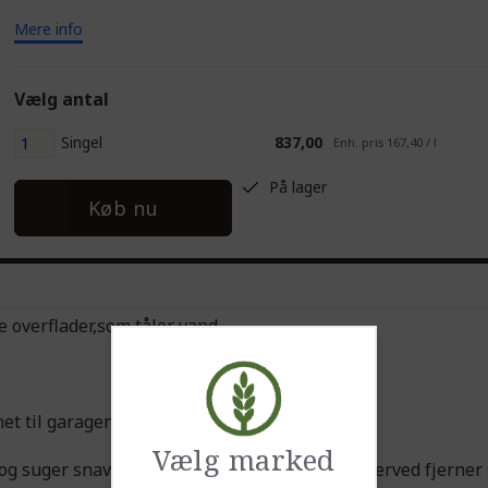
Mere info
Vælg antal
Singel
837,00
Enh. pris 167,40 / l
På lager
Køb nu
le overflader,som tåler vand.
et til garagen.
Vælg marked
r og suger snavset op i rengøringsmidlet, som derved fjerner