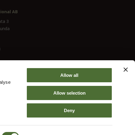
ional AB
ata 3
lunda
3
Allow all
alyse
Allow selection
Deny