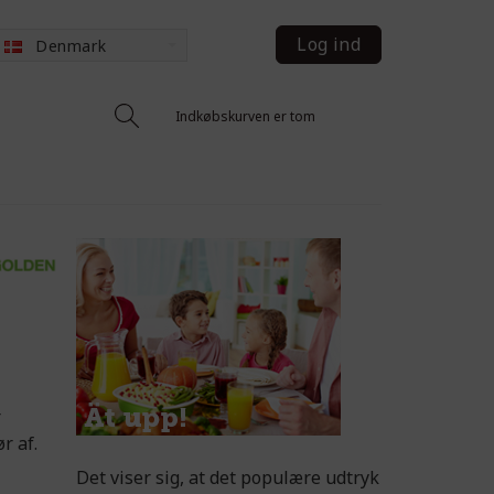
Log ind
Denmark
Indkøbskurven er tom
r
r af.
Det viser sig, at det populære udtryk