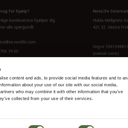
brug for hjælp?
NeoLife Internat
nlige kundeservice hjælper dig
Hulda Mellgrens G
rer alle spørgsmål.
421 32 Västra Frö
ice@se.neolife.com
Org.nr. 556159881
 706 74 00
(svensk cvr.nr.)
s
ise content and ads, to provide social media features and to an
information about your use of our site with our social media,
partners who may combine it with other information that you’ve
ey’ve collected from your use of their services.