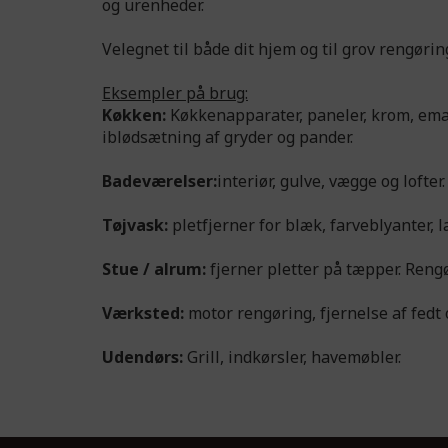
og urenheder.
Velegnet til både dit hjem og til grov rengørin
Eksempler på brug:
Køkken:
Køkkenapparater, paneler, krom, emalj
iblødsætning af gryder og pander.
Badeværelser:
interiør, gulve, vægge og lofter.
Tøjvask:
pletfjerner for blæk, farveblyanter, l
Stue / alrum:
fjerner pletter på tæpper. Rengø
Værksted:
motor rengøring, fjernelse af fedt 
Udendørs:
Grill, indkørsler, havemøbler.