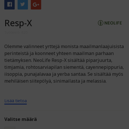
Resp-X
Tuotenro: 820
Olemme valinneet yrttejä monista maailmanlaajuisista
perinteistä ja koonneet yhteen maailman parhaan
tietämyksen. NeoLife Resp-X sisältää piparjuurta,
timjamia, rohtosarviapilan siementä, cayennepippuria,
iisoppia, punajalavaa ja yerba santaa. Se sisältää myös
mehiläisen siitepölyä, sinimailasta ja melassia.
Lisää tietoa
Valitse määrä