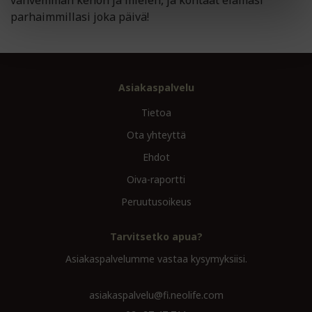
vahvemman kehon ja mielen, ja kohtaat elämäsi
parhaimmillasi joka päivä!
Asiakaspalvelu
Tietoa
Ota yhteyttä
Ehdot
Oiva-raportti
Peruutusoikeus
Tarvitsetko apua?
Asiakaspalvelumme vastaa kysymyksiisi.
asiakaspalvelu@fi.neolife.com