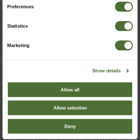
Preferences
Finland
Statistics
Vahvista
Näyttää siltä, että vanha sanonta "aamiainen on päivän
tärkein ateria" ei olekaan myytti. Joten syö hyvin,
Marketing
päiväsi riippuu siitä!
Show details
Allow all
Allow selection
Deny
Harrasta liikuntaa josta pidät. Saat siitä energiaa sekä