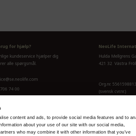
brug for hjælp?
NeoLife Internat
nlige kundeservice hjælper dig
Hulda Mellgrens G
rer alle spørgsmål.
421 32 Västra Frö
ice@se.neolife.com
Org.nr. 556159881
 706 74 00
(svensk cvr.nr.)
s
ise content and ads, to provide social media features and to an
information about your use of our site with our social media,
partners who may combine it with other information that you’ve