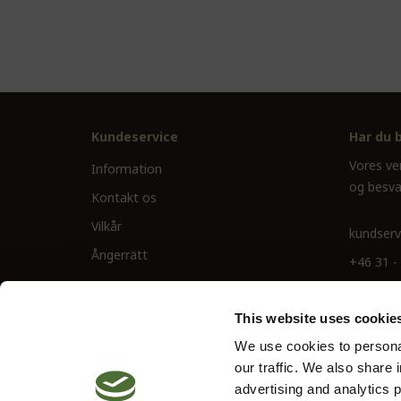
Kundeservice
Har du 
Vores ve
Information
og besva
Kontakt os
Vilkår
kundserv
Ångerrätt
+46 31 -
This website uses cookie
We use cookies to personal
our traffic. We also share 
advertising and analytics 