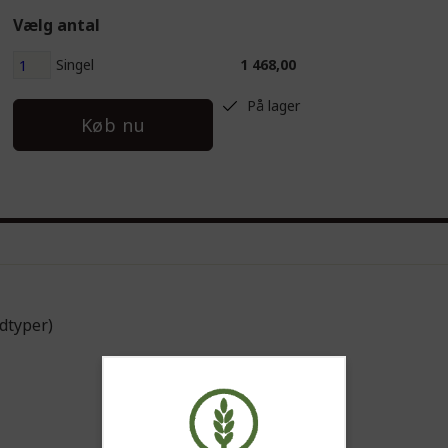
Vælg antal
Singel
1 468,00
På lager
Køb nu
dtyper)