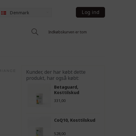
Log ind
Denmark
Indkøbskurven er tom
Kunder, der har købt dette
produkt, har også købt:
Betaguard,
Kosttilskud
331,00
CoQ10, Kosttilskud
528,00