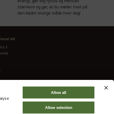
energi, gør dig fysisk og mentalt
stærkere og gør, at du møder livet på
den bedst mulige måde hver dag!
ional AB
ata 3
lunda
3
Allow all
alyse
Allow selection