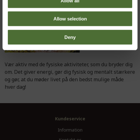
Allow all
Allow selection
Deny
Vær aktiv med de fysiske aktiviteter, som du bryder dig
om. Det giver energi, gør dig fysisk og mentalt stærkere
og gør, at du møder livet på den bedst mulige måde
hver dag!
Kundeservice
Information
Kontakt os