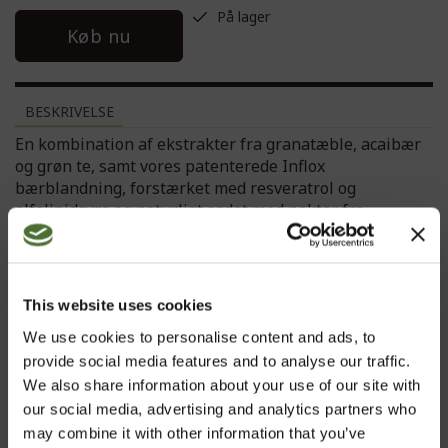
På lager
Køb nu
BESKRIVELSE
En kombination af ekstrakter fra granatæble, acaibær
og grøn te, samt vores patenterede Inflox
bærblandning, forstærket med resveratrol og
alfalipidsyre og naturligt sødet med nektar fra
agavekaktusen.
Med standardiserede ingredienser som polyfenoler fra
grøn te.
This website uses cookies
Lækker – fra den første tår vil du opleve dens
We use cookies to personalise content and ads, to
forfriskende smag og unikke intensitet.
provide social media features and to analyse our traffic.
We also share information about your use of our site with
• For information om ingredienserne og ernæringsmæssige oplysninger:
our social media, advertising and analytics partners who
klik på etiketten.
may combine it with other information that you’ve
• Kosttilskud er ikke en erstatning for en varieret og afbalanceret kost og en