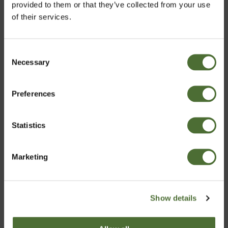
provided to them or that they’ve collected from your use
sund livsstil.
of their services.
• Dosis i henhold til instruktionerne, må ikke overskrides.
• Opbevares utilgængeligt for børn.
Consent
Necessary
Vælg marked
Selection
Preferences
Denmark
Statistics
Bekræft
Marketing
Det viser sig, at det populære udtryk "morgenmaden er
dagens vigtigste måltid", ikke er en myte. Så spis et
godt måltid mad. Hele din dag afhænger af det.
Show details