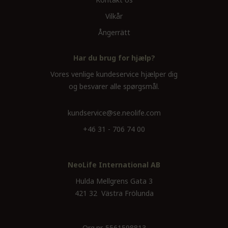
Vilkår
Ångerrätt
Har du brug for hjælp?
Vores venlige kundeservice hjælper dig
og besvarer alle spørgsmål.
kundservice@se.neolife.com
+46 31 - 706 74 00
NeoLife International AB
Hulda Mellgrens Gata 3
421 32 Västra Frölunda
Org.nr. 5561598813