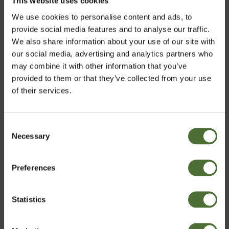
This website uses cookies
We use cookies to personalise content and ads, to
provide social media features and to analyse our traffic.
We also share information about your use of our site with
our social media, advertising and analytics partners who
may combine it with other information that you’ve
provided to them or that they’ve collected from your use
of their services.
Det viser sig, at det populære udtryk "morgenmaden er
dagens vigtigste måltid", ikke er en myte. Så spis et
godt måltid mad. Hele din dag afhænger af det.
Consent
Necessary
Vælg marked
Selection
Preferences
Denmark
Statistics
Bekræft