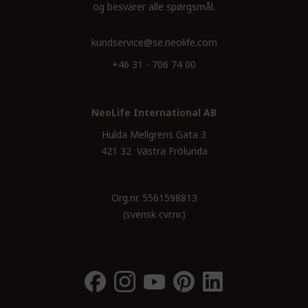
og besvarer alle spørgsmål.
kundservice@se.neolife.com
+46 31 - 706 74 00
NeoLife International AB
Hulda Mellgrens Gata 3
421 32 Västra Frölunda
Org.nr. 5561598813
(svensk cvr.nr.)