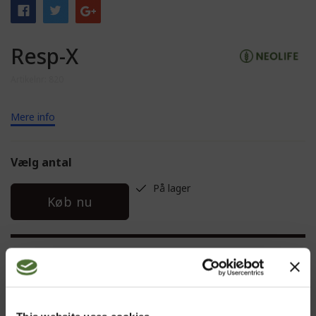
Resp-X
Artikelnr: 820
Mere info
Vælg antal
På lager
Køb nu
BESKRIVELSE