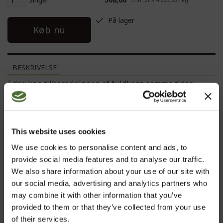
På lager
Køb nu
BESKRIVELSE
I dag kan tilberedningen af fuldkorn somme tider
fjerne de ydre næringsrige lag, der giver lipider og
steroler og andre vitale næringsstoffer fra
fødevarer.Tre-en-en Grain Concentrates giver lipider og
steroler, der afhjælper de mulige mangler i kosten med
This website uses cookies
disse essentielle næringsstoffer.
We use cookies to personalise content and ads, to
provide social media features and to analyse our traffic.
• For information om ingredienserne og ernæringsmæssige oplysninger:
klik på etiketten.
We also share information about your use of our site with
• Kosttilskud er ikke en erstatning for en varieret og afbalanceret kost og en
our social media, advertising and analytics partners who
sund livsstil.
may combine it with other information that you’ve
• Dosis i henhold til instruktionerne, må ikke overskrides.
provided to them or that they’ve collected from your use
• Opbevares utilgængeligt for børn.
of their services.