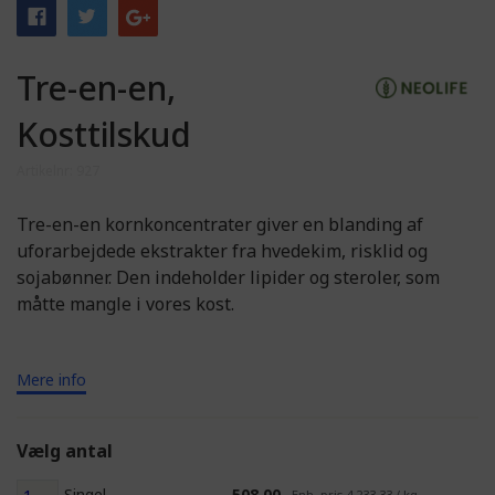
Tre-en-en,
Kosttilskud
Artikelnr: 927
Tre-en-en kornkoncentrater giver en blanding af
uforarbejdede ekstrakter fra hvedekim, risklid og
sojabønner. Den indeholder lipider og steroler, som
måtte mangle i vores kost.
Mere info
Vælg antal
Singel
508,00
Enh. pris 4 233,33 / kg