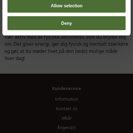
Allow selection
Deny
Vær aktiv med de fysiske aktiviteter, som du bryder dig
om. Det giver energi, gør dig fysisk og mentalt stærkere
og gør, at du møder livet på den bedst mulige måde
hver dag!
Kundeservice
Information
Kontakt os
Vilkår
Ångerrätt