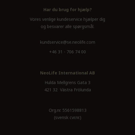
Har du brug for hjælp?
Vores venlige kundeservice hjælper dig
og besvarer alle spørgsmål.
kundservice@se.neolife.com
+46 31 - 706 74 00
NeoLife International AB
Hulda Mellgrens Gata 3
421 32 Västra Frölunda
Org.nr. 5561598813
(svensk cvr.nr.)