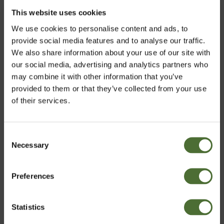
fuldkornslipider og steroler.
This website uses cookies
• NeoLifes egen patenterede polyfenolblanding giver
naturlige polyfenoler fra uforarbejdede kilder,
We use cookies to personalise content and ads, to
herunder resveratrol fra røde druer.
provide social media features and to analyse our traffic.
• Aminosyren L-cystein.
We also share information about your use of our site with
• Andre vigtige ingredienser; solsikkelecithin,
our social media, advertising and analytics partners who
triglycerider med middellange kæder (MCT) fra
may combine it with other information that you’ve
kokosnøddeolie, risklidolie, der understøtter CoQ10-
provided to them or that they’ve collected from your use
absorptionen.
of their services.
• Unik indkapslingsteknologi.
• Udviklet med henblik på at fremme hurtig opløsning og maksimal
absorption.
Consent
Necessary
• For information om ingredienserne og ernæringsmæssige oplysninger:
Vælg marked
Selection
klik på etiketten.
• Kosttilskud er ikke en erstatning for en varieret og afbalanceret kost og en
Preferences
sund livsstil.
Denmark
• Dosis i henhold til instruktionerne, må ikke overskrides.
• Opbevares utilgængeligt for børn.
Statistics
Bekræft