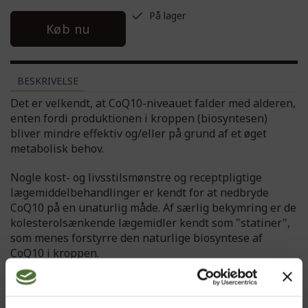
På lager
Køb nu
BESKRIVELSE
Det er velkendt, at CoQ10-niveauet falder med alderen,
enten fordi produktionen i kroppen (biosyntesen)
bliver mindre effektiv og/eller på grund af et øget
metabolisk behov.
Nogle kost- og livsstilsmønstre og receptpligtige
lægemiddelbehandlinger er kendt for at nedbryde
CoQ10 på en unaturlig måde. Af særlig bekymring er de
kolesterolsænkende lægemidler kendt som "statiner",
som menes forstyrre den naturlige biosyntese af
CoQ10 i kroppen.
NeoLife CoQ10 leverer:
• Eksklusiv NeoLife-fytolipid & sterolblanding, fra