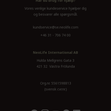
Har du brug for hjælp?
Vores venlige kundeservice hjælper dig
og besvarer alle spørgsmål.
kundservice@se.neolife.com
+46 31 - 706 74 00
NeoLife International AB
Hulda Mellgrens Gata 3
421 32 Västra Frölunda
Org.nr. 5561598813
(svensk cvr.nr.)