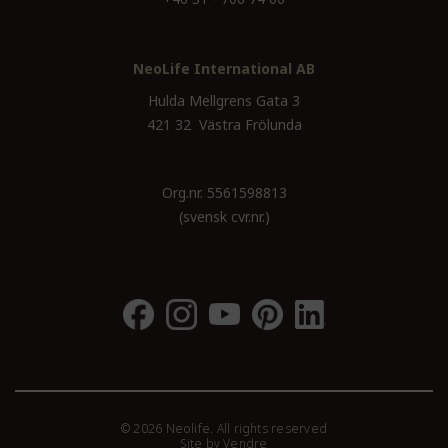
NeoLife International AB
Hulda Mellgrens Gata 3
421 32 Västra Frölunda
Org.nr. 5561598813
(svensk cvr.nr.)
© 2026 Neolife. All rights reserved
Site by
Vendre