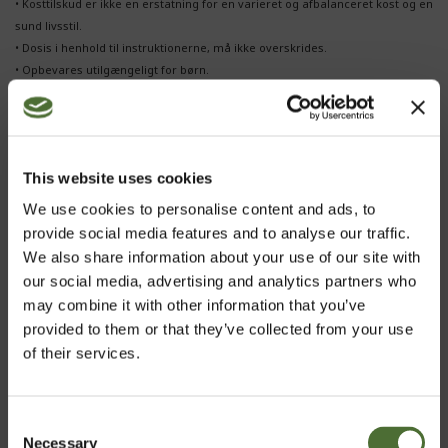
• Kosttilskud er ikke en erstatning for en varieret og afbalanceret kost og en
sund livsstil.
• Dosis i henhold til instruktionerne, må ikke overskrides.
• Opbevares utilgængeligt for børn.
Kunder, der har købt dette produkt, har også købt:
This website uses cookies
Blandeflaske 500 ml
We use cookies to personalise content and ads, to
21,00
provide social media features and to analyse our traffic.
We also share information about your use of our site with
our social media, advertising and analytics partners who
may combine it with other information that you’ve
Super 10, Grovrengøringsmid...
provided to them or that they’ve collected from your use
of their services.
3 577,00
Consent
Necessary
Selection