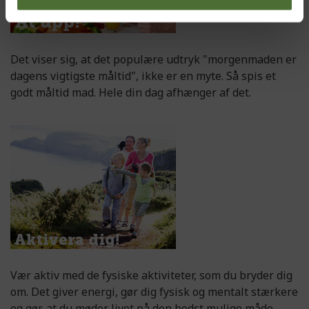
Det viser sig, at det populære udtryk "morgenmaden er
dagens vigtigste måltid", ikke er en myte. Så spis et
godt måltid mad. Hele din dag afhænger af det.
Vær aktiv med de fysiske aktiviteter, som du bryder dig
om. Det giver energi, gør dig fysisk og mentalt stærkere
og gør, at du møder livet på den bedst mulige måde