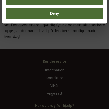
Deny
Vær aktiv med de fysiske aktiviteter, som du bryder dig
om. Det giver energi, gør dig fysisk og mentalt stærkere
og gør, at du møder livet på den bedst mulige måde
hver dag!
Kundeservice
Information
Kontakt os
Vilkår
Ångerrätt
Har du brug for hjælp?