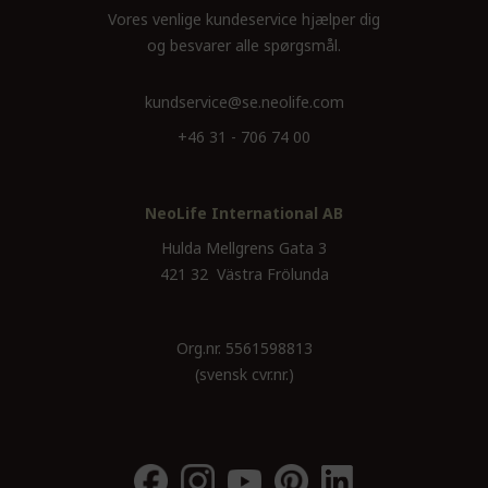
Vores venlige kundeservice hjælper dig
og besvarer alle spørgsmål.
kundservice@se.neolife.com
+46 31 - 706 74 00
NeoLife International AB
Hulda Mellgrens Gata 3
421 32 Västra Frölunda
Org.nr. 5561598813
(svensk cvr.nr.)