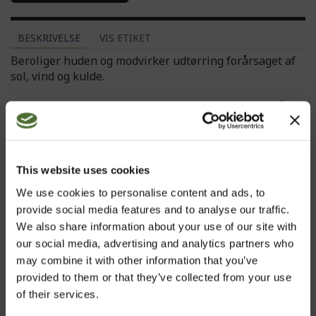
BESKRIVELSE
VIS ETIKET
Beroliger huden og modvirker udtørring forårsaget af
sol, vind og kulde.
Øger den velkendte effekt af ren Aloe Vera ved også at
indeholde planteekstrakter, der støtter en sundere hud.
Huden tilføres ekstra fugt, hvilket optimerer
fugtighedsniveauet.
This website uses cookies
We use cookies to personalise content and ads, to
Blødgør huden og støtter elasticitet.
provide social media features and to analyse our traffic.
Samarbejder med hudens naturlige lipider for optimal
We also share information about your use of our site with
fugtniveau.
our social media, advertising and analytics partners who
may combine it with other information that you’ve
Understøtter naturligt cellefornyelsen.
provided to them or that they’ve collected from your use
of their services.