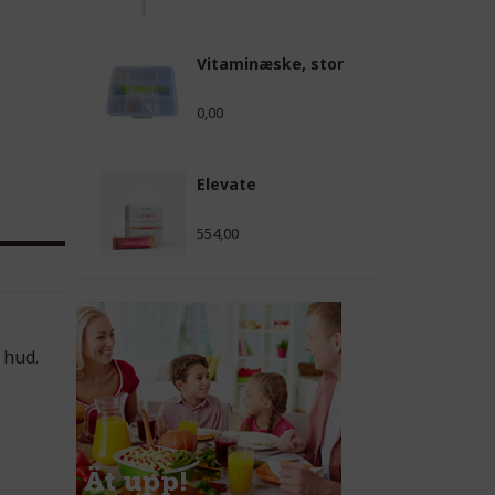
Vitaminæske, stor
0,00
Elevate
554,00
 hud.