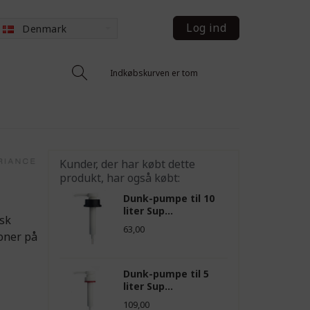
Log ind
Denmark
Indkøbskurven er tom
Kunder, der har købt dette
produkt, har også købt:
Dunk-pumpe til 10
liter Sup...
isk
63,00
ioner på
Dunk-pumpe til 5
liter Sup...
109,00