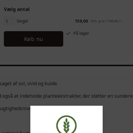
Vælg antal
Singel
159,00
Enh. pris 1 590,00 / l
På lager
Køb nu
get af sol, vind og kulde.
d også at indeholde planteekstrakter, der støtter en sundere
 fugtighedsniveauet.