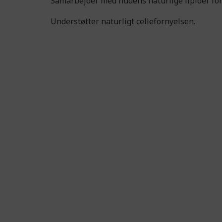
Samarbejder med hudens naturlige lipider for
Understøtter naturligt cellefornyelsen.