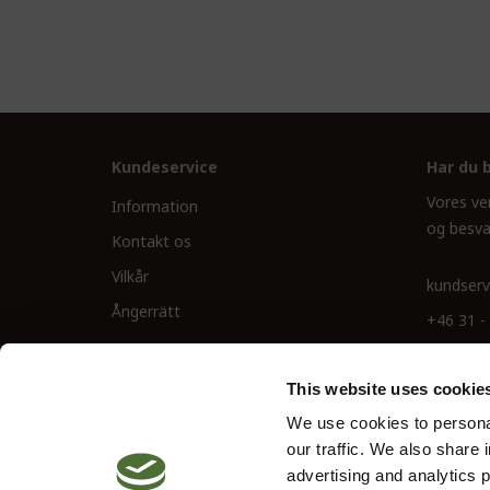
Kundeservice
Har du 
Vores ve
Information
og besva
Kontakt os
Vilkår
kundserv
Ångerrätt
+46 31 -
This website uses cookie
We use cookies to personal
our traffic. We also share 
advertising and analytics 