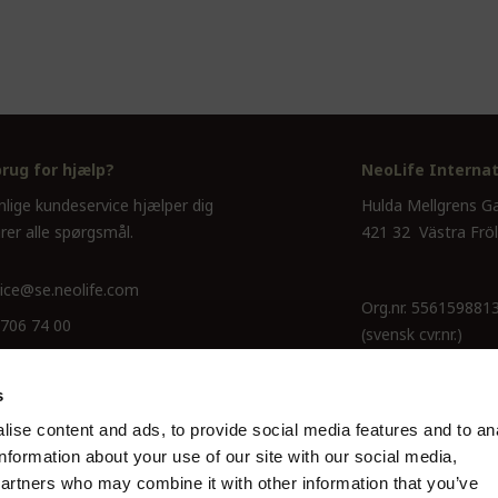
brug for hjælp?
NeoLife Internat
nlige kundeservice hjælper dig
Hulda Mellgrens G
rer alle spørgsmål.
421 32 Västra Frö
ice@se.neolife.com
Org.nr. 556159881
 706 74 00
(svensk cvr.nr.)
s
ise content and ads, to provide social media features and to an
information about your use of our site with our social media,
partners who may combine it with other information that you’ve