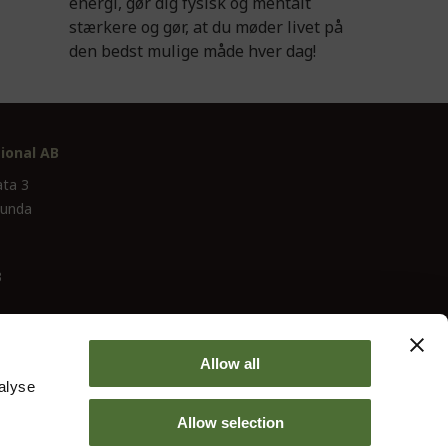
energi, gør dig fysisk og mentalt
stærkere og gør, at du møder livet på
den bedst mulige måde hver dag!
ional AB
ata 3
lunda
3
Allow all
alyse
Allow selection