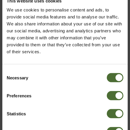
This website uses cookies
159,00
We use cookies to personalise content and ads, to
provide social media features and to analyse our traffic.
We also share information about your use of our site with
our social media, advertising and analytics partners who
Acidophilus Plus, Kosttils...
may combine it with other information that you’ve
provided to them or that they’ve collected from your use
502,00
of their services.
Consent
Necessary
Moisturizing Hand & Body Lo...
Vælg marked
Selection
129,00
Preferences
Denmark
Statistics
Bekræft