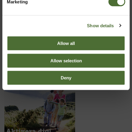
Marketing
Show details
Allow all
Det viser sig, at det populære udtryk "morgenmaden er
dagens vigtigste måltid", ikke er en myte. Så spis et
Allow selection
godt måltid mad. Hele din dag afhænger af det.
Deny