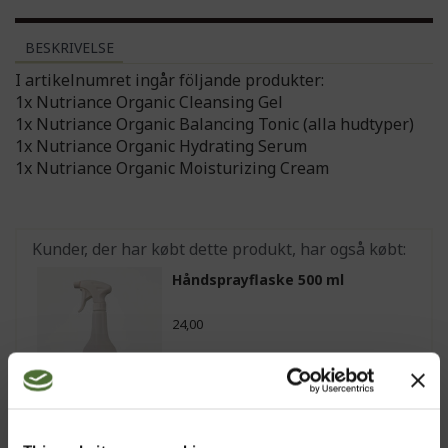
BESKRIVELSE
I artikelnumret ingår följande produkter:
1x Nutriance Organic Cleansing Gel
1x Nutriance Organic Balancing Tonic (alla hudtyper)
1x Nutriance Organic Hydrating Serum
1x Nutriance Organic Moisturizing Cream
Kunder, der har købt dette produkt, har også købt:
Håndsprayflaske 500 ml
24,00
Aloe Vera Gel