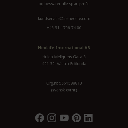
og besvarer alle spørgsmål.
kundservice@se.neolife.com
+46 31 - 706 74 00
NeoLife International AB
Hulda Mellgrens Gata 3
421 32 Västra Frölunda
Org.nr. 5561598813
(svensk cvr.nr.)