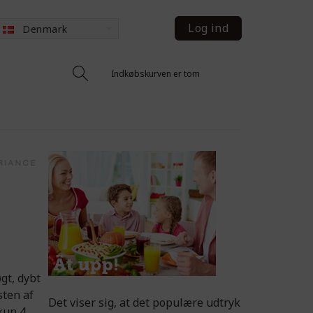
Log ind
Denmark
Indkøbskurven er tom
gt, dybt
sten af
Det viser sig, at det populære udtryk
 kun 4