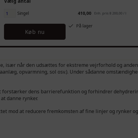
Vælg antal
Singel
410,00
Enh. pris 8 200,00 / l
På lager
Køb nu
se, især når den udsættes for ekstreme vejrforhold og anden
maanlæg, opvarmning, sol osv.). Under sådanne omstændighe
et forstærker dens barrierefunktion og forhindrer dehydreri
 at danne rynker.
ttet mod at reducere fremkomsten af fine linjer og rynker o