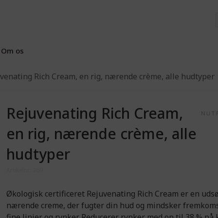
Om os
venating Rich Cream, en rig, nærende crème, alle hudtyper
Rejuvenating Rich Cream,
en rig, nærende crème, alle
hudtyper
Artikelnr: 369
Økologisk certificeret Rejuvenating Rich Cream er en udsø
nærende creme, der fugter din hud og mindsker fremkom
fine linjer og rynker. Reducerer rynker med op til 38 % på