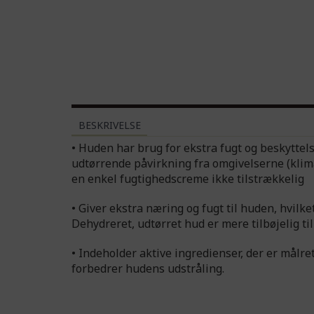
BESKRIVELSE
• Huden har brug for ekstra fugt og beskyttel
udtørrende påvirkning fra omgivelserne (kli
en enkel fugtighedscreme ikke tilstrækkelig
• Giver ekstra næring og fugt til huden, hvilk
Dehydreret, udtørret hud er mere tilbøjelig til
• Indeholder aktive ingredienser, der er målre
forbedrer hudens udstråling.