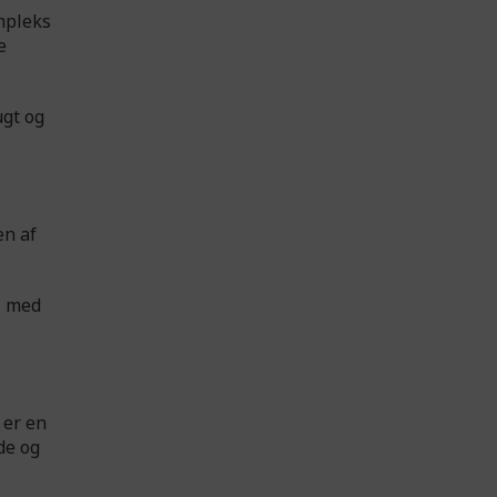
mpleks
e
ugt og
en af
, med
 er en
de og