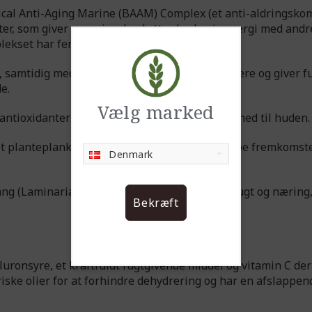
ical Anti-Aging Marine (BAAM) Complex (et anti-aldringsko
er, som giver energi og beskytter huden i synergi med andr
ekset har fem potente ingredienser:
, samtidig med at det forstærker hudens barriere og giver f
e.
Vælg marked
antioxidanter og samtidig giver energi og fasthed til huden.
 et planteplankton, der hjælper med at bekæmpe fremkomst
Denmark
g (Laminaria digitata), der giver yderligere fugt og næring
Bekræft
ronsyre, et kraftfuldt fugtgivende middel og vitamin C der
ske olier for at forhindre dehydrering og har en afslappen