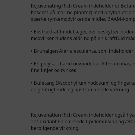
Rejuvenating Rich Cream indeholder et Botan
baseret på marine planter) med phytonutrient
stærke rynkemodvirkende midler. BAAM-kompl
• Ekstrakt af hindebæger, der beskytter huden
modvirker hudens aldring på en kraftfuld måd
• Brunalgen Alaria esculenta, som indeholder 
• En polysaccharid udvundet af Alteromonas,
fine linjer og rynker.
• Buletang (Ascophyllum nodosum) og fingertan
en genfugtende og opstrammende virkning.
Rejuvenation Rich Cream indeholder også hyalu
antioxidant.En nærende lipidemulsion og æteri
beroligende virkning.