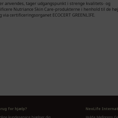
er anvendes, tager udgangspunkt i strenge kvalitets- og
tificere Nutriance Skin Care-produkterne i henhold til de hø
 via certificeringsorganet ECOCERT GREENLIFE.
brug for hjælp?
NeoLife Internat
nlige kundeservice hjælper dig
Hulda Mellgrens G