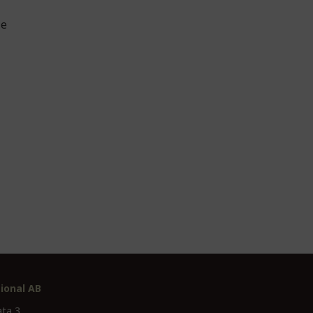
je
ional AB
ata 3